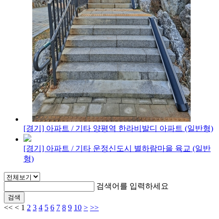
[경기] 아파트 / 기타
양평역 한라비발디 아파트 (일반형)
[경기] 아파트 / 기타
운정신도시 별하람마을 육교 (일반
형)
검색어를 입력하세요
검색
<<
<
1
2
3
4
5
6
7
8
9
10
>
>>