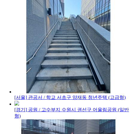
[서울] 관공서 / 학교
서초구 양재동 청년주택 (고급형)
[경기] 공원 / 고수부지
수원시 권선구 어울림공원 (일반
형)