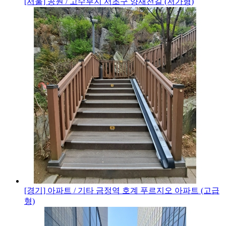
[서울] 공원 / 고수부지
서초구 양재천길 (저가형)
[경기] 아파트 / 기타
금정역 호계 푸르지오 아파트 (고급
형)